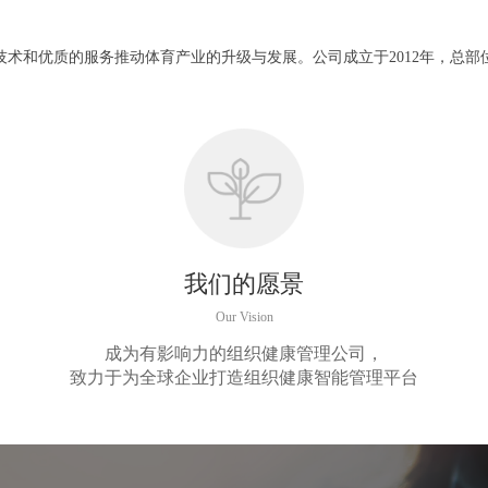
术和优质的服务推动体育产业的升级与发展。公司成立于2012年，总
我们的愿景
Our Vision
成为有影响力的组织健康管理公司，
致力于为全球企业打造组织健康智能管理平台