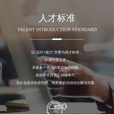
人才标准
TALENT INTRODUCTION STANDARD
以“品行+能力”并重为择才标准，
引进行业人才，
具备多个领域的策划执行经验。
鼓励和支持员工持续学习，
为企业提供创意性的、高质量的活动综合解决方案。