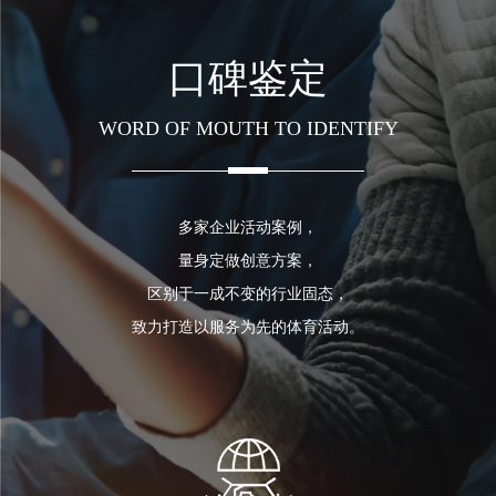
口碑鉴定
WORD OF MOUTH TO IDENTIFY
多家企业活动案例，
量身定做创意方案，
区别于一成不变的行业固态，
致力打造以服务为先的体育活动。