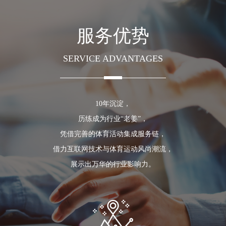
服务优势
SERVICE ADVANTAGES
10年沉淀，
历练成为行业“老姜”，
凭借完善的体育活动集成服务链，
借力互联网技术与体育运动风尚潮流，
展示出万华的行业影响力。