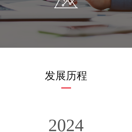
发展历程
2024