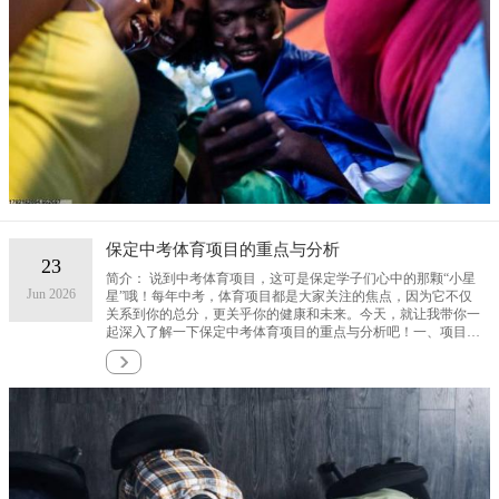
保定中考体育项目的重点与分析
23
简介： 说到中考体育项目，这可是保定学子们心中的那颗“小星
Jun 2026
星”哦！每年中考，体育项目都是大家关注的焦点，因为它不仅
关系到你的总分，更关乎你的健康和未来。今天，就让我带你一
起深入了解一下保定中考体育项目的重点与分析吧！一、项目设
置：全面锻炼，全面发展保定中考体育项目设置非常全面，旨在
培养学生的身体素质和运动技...