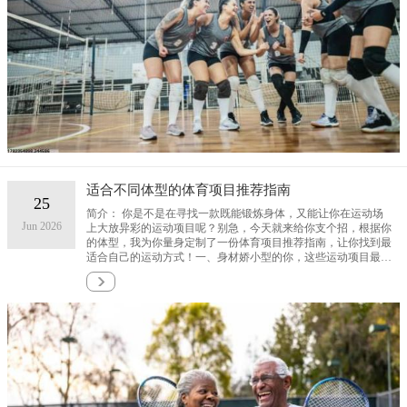
适合不同体型的体育项目推荐指南
25
简介： 你是不是在寻找一款既能锻炼身体，又能让你在运动场
Jun 2026
上大放异彩的运动项目呢？别急，今天就来给你支个招，根据你
的体型，我为你量身定制了一份体育项目推荐指南，让你找到最
适合自己的运动方式！一、身材娇小型的你，这些运动项目最适
合你身材娇小型的你，可能担心自己力量不足，但其实运动场上
有很多适合你的项目哦！