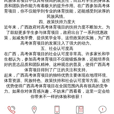
民族体育项目不仅具有很高的观赏性，而且对学生的身体素
质和团队协作能力有着极大的提升作用。在广西参加高考体
育项目，你不仅能学到专业的体育技能，还能感受到浓厚的
民族风情。
四、政策扶持力度大
近年来，广西政府对高考体育项目的扶持力度不断加大。为
了鼓励更多学生参与体育项目，政府出台了一系列优惠政
策，如减免学费、提供奖学金等。这些政策的实施，为广西
高考体育项目的发展注入了强大的动力。
五、社会认可度高
在广西，高考体育项目的社会认可度非常高。许多家长和学
生都认为，参加高考体育项目不仅能锻炼身体，还能培养良
好的意志品质和团队精神。这种观念的普及，使得广西高考
体育项目得到了广泛的关注和支持。
起来，广西高考体育项目的独特优势主要体现在地理环境、
体育资源、民族特色、政策扶持和社会认可度等方面。这些
优势使得广西高考体育项目在全国范围内具有很高的竞争
力。如果你对体育感兴趣，不妨来广西看看，这里一定会给
你带来不一样的体验和收获！