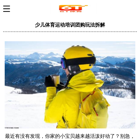
少儿体育运动培训团购玩法拆解
最近有没有发现，你家的小宝贝越来越活泼好动了？别急，